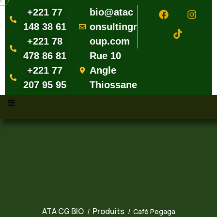
+221 77
bio@atac
148 38 61
onsultingr
+221 78
oup.com
478 86 81
Rue 10
+221 77
Angle
207 95 95
Thiossane
ATA CG BIO
Produits
Café Pegaga